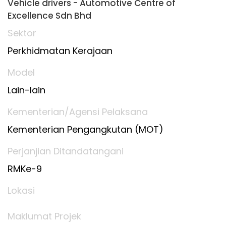
Vehicle drivers - Automotive Centre of
Excellence Sdn Bhd
Sektor
Perkhidmatan Kerajaan
Model
Lain-lain
Kementerian/Agensi Pelaksana
Kementerian Pengangkutan (MOT)
Perjanjian Ditandatangani
RMKe-9
Lokasi
Maklumat Projek