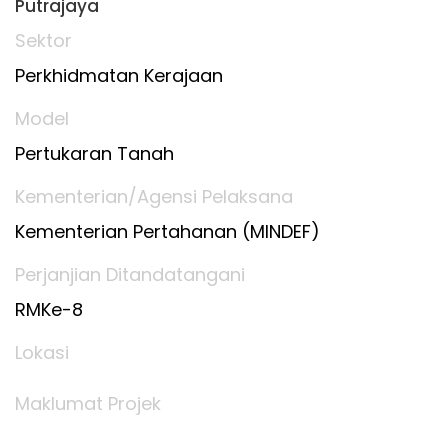
Putrajaya
Sektor
Perkhidmatan Kerajaan
Model
Pertukaran Tanah
Kementerian/Agensi Pelaksana
Kementerian Pertahanan (MINDEF)
Perjanjian Ditandatangani
RMKe-8
Lokasi
Maklumat Projek