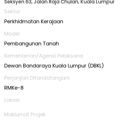
Seksyen 63, Jalan Raja Chulan, Kuala Lumpur
Sektor
Perkhidmatan Kerajaan
Model
Pembangunan Tanah
Kementerian/Agensi Pelaksana
Dewan Bandaraya Kuala Lumpur (DBKL)
Perjanjian Ditandatangani
RMKe-8
Lokasi
Maklumat Projek