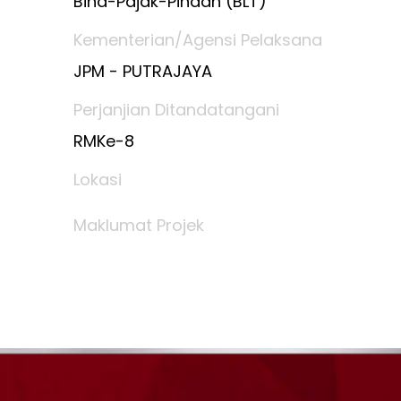
Bina-Pajak-Pindah (BLT)
Kementerian/Agensi Pelaksana
JPM - PUTRAJAYA
Perjanjian Ditandatangani
RMKe-8
Lokasi
Maklumat Projek