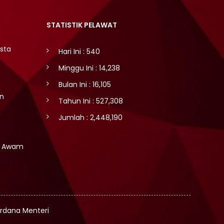
STATISTIK PELAWAT
sta
Hari Ini : 540
Minggu Ini : 14,238
Bulan Ini : 16,105
an
Tahun Ini : 527,308
Jumlah : 2,448,190
n Awam
erdana Menteri