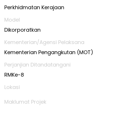
Perkhidmatan Kerajaan
Model
Dikorporatkan
Kementerian/Agensi Pelaksana
Kementerian Pengangkutan (MOT)
Perjanjian Ditandatangani
RMKe-8
Lokasi
Maklumat Projek