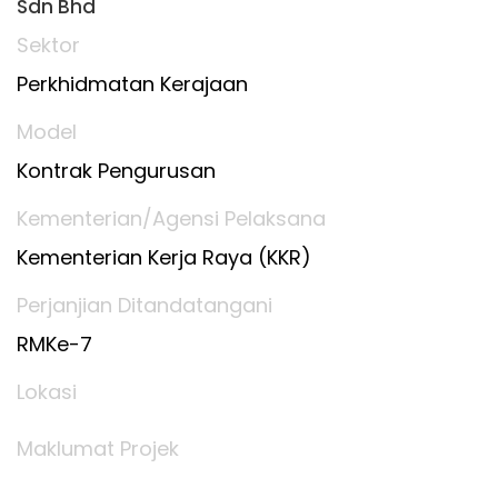
Sdn Bhd
Sektor
Perkhidmatan Kerajaan
Model
Kontrak Pengurusan
Kementerian/Agensi Pelaksana
Kementerian Kerja Raya (KKR)
Perjanjian Ditandatangani
RMKe-7
Lokasi
Maklumat Projek