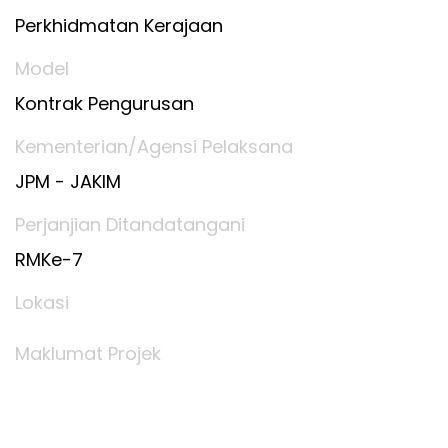
Perkhidmatan Kerajaan
Model
Kontrak Pengurusan
Kementerian/Agensi Pelaksana
JPM - JAKIM
Perjanjian Ditandatangani
RMKe-7
Lokasi
Maklumat Projek