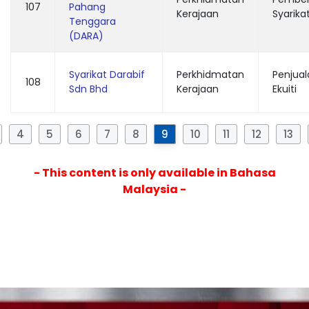
107
Pahang
Kerajaan
Syarika
Tenggara
(DARA)
Syarikat Darabif
Perkhidmatan
Penjual
108
Sdn Bhd
Kerajaan
Ekuiti
4
5
6
7
8
9
10
11
12
13
- This content is only available in Bahasa
Malaysia -