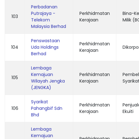
Perbadanan
Putrajaya -
Perkhidmatan
Bina-Ke
103
Telekom
Kerajaan
Milik (
Malaysia Berhad
Penswastaan
Perkhidmatan
104
Uda Holdings
Dikorpo
Kerajaan
Berhad
Lembaga
Kemajuan
Perkhidmatan
Pembel
105
Wilayah Jengka
Kerajaan
Syarika
(JENGKA)
Syarikat
Perkhidmatan
Penjual
106
Pahangbif Sdn
Kerajaan
Ekuiti
Bhd
Lembaga
Kemajuan
Perkhidmatan
Pembel