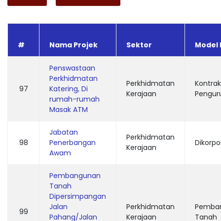
#
Nama Projek
Sektor
Model 
Penswastaan
Perkhidmatan
Perkhidmatan
Kontrak
97
Katering, Di
Kerajaan
Pengur
rumah-rumah
Masak ATM
Jabatan
Perkhidmatan
98
Penerbangan
Dikorpo
Kerajaan
Awam
Pembangunan
Tanah
Dipersimpangan
Jalan
Perkhidmatan
Pemba
99
Pahang/Jalan
Kerajaan
Tanah