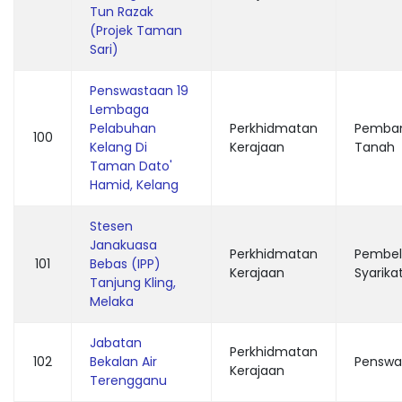
Tun Razak
(Projek Taman
Sari)
Penswastaan 19
Lembaga
Pelabuhan
Perkhidmatan
Pemba
100
Kelang Di
Kerajaan
Tanah
Taman Dato'
Hamid, Kelang
Stesen
Janakuasa
Perkhidmatan
Pembel
101
Bebas (IPP)
Kerajaan
Syarika
Tanjung Kling,
Melaka
Jabatan
Perkhidmatan
102
Bekalan Air
Penswa
Kerajaan
Terengganu