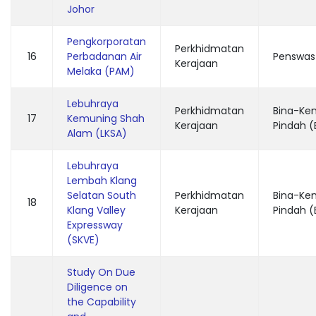
Johor
Pengkorporatan
Perkhidmatan
16
Perbadanan Air
Penswas
Kerajaan
Melaka (PAM)
Lebuhraya
Perkhidmatan
Bina-Ken
17
Kemuning Shah
Kerajaan
Pindah 
Alam (LKSA)
Lebuhraya
Lembah Klang
Selatan South
Perkhidmatan
Bina-Ken
18
Klang Valley
Kerajaan
Pindah 
Expressway
(SKVE)
Study On Due
Diligence on
the Capability