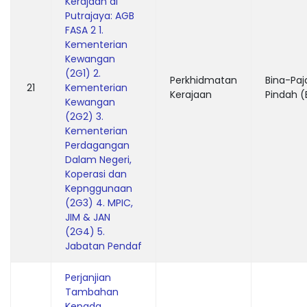
Kerajaan di
Putrajaya: AGB
FASA 2 1.
Kementerian
Kewangan
(2G1) 2.
Perkhidmatan
Bina-Paj
21
Kementerian
Kerajaan
Pindah (
Kewangan
(2G2) 3.
Kementerian
Perdagangan
Dalam Negeri,
Koperasi dan
Kepnggunaan
(2G3) 4. MPIC,
JIM & JAN
(2G4) 5.
Jabatan Pendaf
Perjanjian
Tambahan
Kepada