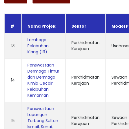
#
Nama Projek
Sektor
Model P
Lembaga
Perkhidmatan
13
Pelabuhan
Usahas
Kerajaan
Klang (19)
Penswastaan
Dermaga Timur
dan Dermaga
Perkhidmatan
Sewaan
14
Kimia Cecair,
Kerajaan
Perkhid
Pelabuhan
Kemaman
Penswastaan
Lapangan
Perkhidmatan
Sewaan
15
Terbang Sultan
Kerajaan
Perkhid
Ismail, Senai,