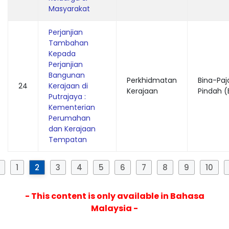
Masyarakat
Perjanjian
Tambahan
Kepada
Perjanjian
Bangunan
Perkhidmatan
Bina-Paj
24
Kerajaan di
Kerajaan
Pindah (
Putrajaya :
Kementerian
Perumahan
dan Kerajaan
Tempatan
1
2
3
4
5
6
7
8
9
10
- This content is only available in Bahasa
Malaysia -