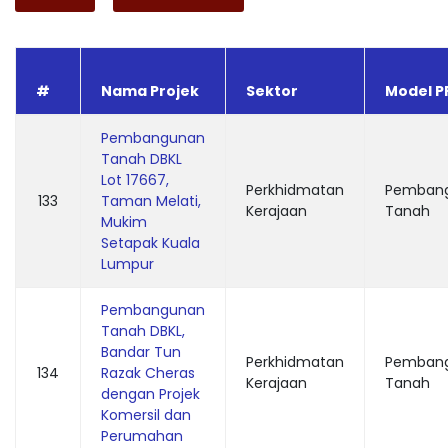
#
Nama Projek
Sektor
Model P
Pembangunan
Tanah DBKL
Lot 17667,
Perkhidmatan
Pemban
133
Taman Melati,
Kerajaan
Tanah
Mukim
Setapak Kuala
Lumpur
Pembangunan
Tanah DBKL,
Bandar Tun
Perkhidmatan
Pemban
134
Razak Cheras
Kerajaan
Tanah
dengan Projek
Komersil dan
Perumahan