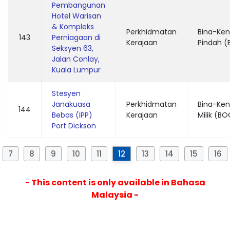
Pembangunan
Hotel Warisan
& Kompleks
Perkhidmatan
Bina-Ken
143
Perniagaan di
Kerajaan
Pindah (
Seksyen 63,
Jalan Conlay,
Kuala Lumpur
Stesyen
Janakuasa
Perkhidmatan
Bina-Ken
144
Bebas (IPP)
Kerajaan
Milik (B
Port Dickson
7
8
9
10
11
12
13
14
15
16
- This content is only available in Bahasa
Malaysia -