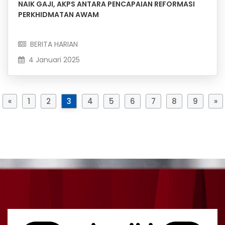
NAIK GAJI, AKPS ANTARA PENCAPAIAN REFORMASI
PERKHIDMATAN AWAM
BERITA HARIAN
4 Januari 2025
«
1
2
3
4
5
6
7
8
9
»